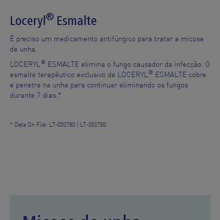
®
Loceryl
Esmalte
É preciso um medicamento antifúngico para tratar a micose
de unha.
®
LOCERYL
ESMALTE elimina o fungo causador da infecção. O
®
esmalte terapêutico exclusivo de LOCERYL
ESMALTE cobre
e penetra na unha para continuar eliminando os fungos
durante 7 dias.*
* Data On File: LT-000780 | LT-000780