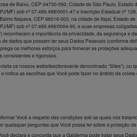
 Várzea de Baixo, CEP 04730-090, Cidade de São Paulo, Estado 
PJ/MF) sob nº 07.489.498/0001-47 e Inscrição Estadual nº 128.
Bairro Itaipava, CEP 88316-003, na cidade de Itajaí, Estado de 
PJ/MF) sob nº 07.489.498/0004-90, e suas empresas coligadas
”) reconhecem a importância da privacidade, da segurança e da
es de dados que possam ter seus Dados Pessoais (conforme defin
rega os melhores esforços para fornecer as proteções adequa
 consistentes e rigorosos.
 visita os nossos
websites
(doravante denominado “Sites”), ou 
 e indica as escolhas que Você pode fazer no âmbito da coleta 
 informar Você a respeito das condições sob as quais nós trat
azer quaisquer perguntas que Você possa ter sobre a proteção 
, Você declara e concorda que a Galderma pode tratar seus Da