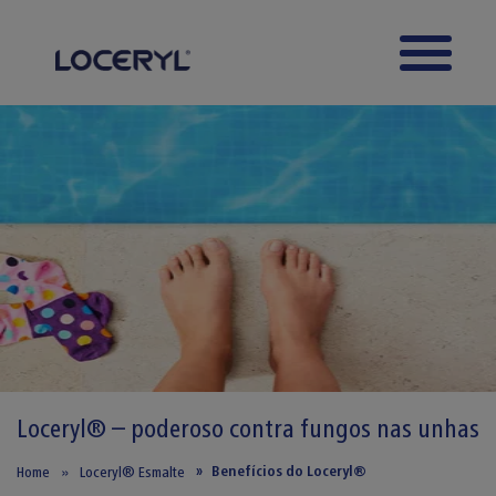
Skip to main content
Loceryl® – poderoso contra fungos nas unhas
Benefícios do Loceryl®
Home
Loceryl® Esmalte