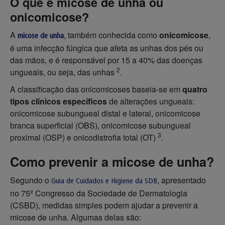
O que é micose de unha ou
onicomicose?
A
, também conhecida como
onicomicose
,
micose de unha
é uma infecção fúngica que afeta as unhas dos pés ou
das mãos, e é responsável por 15 a 40% das doenças
2
ungueais, ou seja, das unhas
.
A classificação das onicomicoses baseia-se em
quatro
tipos clínicos específicos
de alterações ungueais:
onicomicose subungueal distal e lateral, onicomicose
branca superficial (OBS), onicomicose subungueal
3
proximal (OSP) e onicodistrofia total (OT)
.
Como prevenir a micose de unha?
Segundo o
, apresentado
Guia de Cuidados e Higiene da SDB
no 75º Congresso da Sociedade de Dermatologia
(CSBD), medidas simples podem ajudar a prevenir a
micose de unha. Algumas delas são: