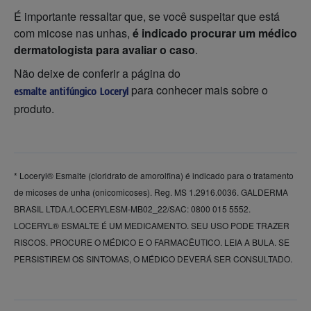
É importante ressaltar que, se você suspeitar que está
com micose nas unhas,
é indicado procurar um médico
dermatologista para avaliar o caso
.
Não deixe de conferir a página do
para conhecer mais sobre o
esmalte antifúngico Loceryl
produto.
* Loceryl®️ Esmalte (cloridrato de amorolfina) é indicado para o tratamento
de micoses de unha (onicomicoses). Reg. MS 1.2916.0036. GALDERMA
BRASIL LTDA./LOCERYLESM-MB02_22/SAC: 0800 015 5552.
LOCERYL®️ ESMALTE É UM MEDICAMENTO. SEU USO PODE TRAZER
RISCOS. PROCURE O MÉDICO E O FARMACÊUTICO. LEIA A BULA. SE
PERSISTIREM OS SINTOMAS, O MÉDICO DEVERÁ SER CONSULTADO.