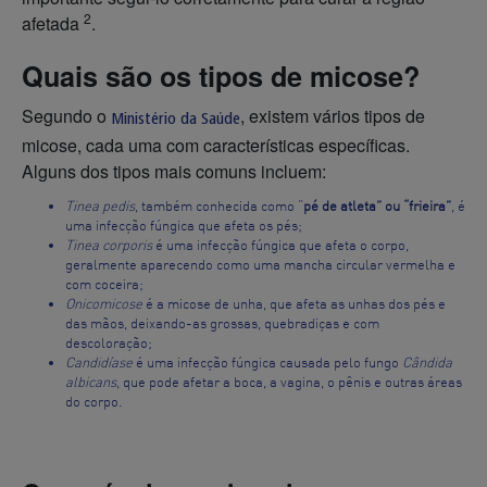
2
afetada
.
Quais são os tipos de micose?
Segundo o
, existem vários tipos de
Ministério da Saúde
micose, cada uma com características específicas.
Alguns dos tipos mais comuns incluem:
Tinea pedis
, também conhecida como “
pé de atleta” ou “frieira”
, é
uma infecção fúngica que afeta os pés;
Tinea corporis
é uma infecção fúngica que afeta o corpo,
geralmente aparecendo como uma mancha circular vermelha e
com coceira;
Onicomicose
é a micose de unha, que afeta as unhas dos pés e
das mãos, deixando-as grossas, quebradiças e com
descoloração;
Candidíase
é uma infecção fúngica causada pelo fungo
Cândida
albicans
, que pode afetar a boca, a vagina, o pênis e outras áreas
do corpo.