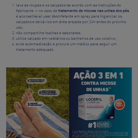
lave as roupas e os calçados de acordo com as instruções do
fabricante — no caso de
tratamento de micose nas unhas dos pés
,
é aconselhável usar desinfetante em spray para higienizar os
calçados e deixá-los em área arejada por 24h antes do próximo
uso;
não compartilhe toalhas e sabonetes;
utilize calçado em vestiários ou banheiros de uso coletivo;
evite automedicação e procure um médico para seguir um
tratamento adequado.