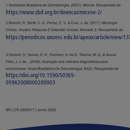
1 Sociedade Brasileira de Dermatologia. (2021).
Micose
. Recuperado de
https://www.sbd.org.br/doencas/micose-2/
2 Bianchi, R., Berté, C. S., Ferraz, C. V., & Cruz, J. da. (2017). Micologia
Clínica.
Anuário Pesquisa E Extensão Unoesc Xanxerê
, 2. Recuperado de
https://periodicos.unoesc.edu.br/apeux/article/view/1
3 Zanardi, D., Nunes, D. H., Pacheco, A. da S., Tubone, M. Q., & Souza
Filho, J. J. de .. (2008). Avaliação dos métodos diagnósticos para
onicomicose.
Anais Brasileiros De Dermatologia
, 83(2). Recuperado de
https://doi.org/10.1590/S0365-
05962008000200003
BR-LCR-2300017 | Junho 2023
Quick Access